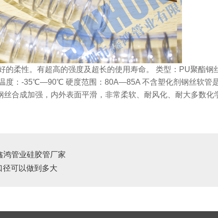
好的柔性。有超高的强度及超长的使用寿命。 类型：PU聚酯钢
度：-35℃—90℃ 硬度范围：80A—85A 不含塑化剂钢丝
钢丝合成加强，内外表面平滑，非常柔软、耐风化、耐大多数化
鑫鸿管业硅胶管厂家
口径可以做到多大