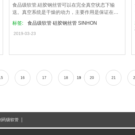
食品级软管,硅胶钢丝管可以在完全真空状态下输
送。真空系统是干燥的动力，主要作用是保证在一
定...
标签:
食品级软管 硅胶钢丝管 SINHON
2019-03-23
15
16
17
18
19
20
21
制药级软管